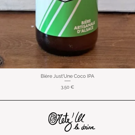
Bière Just'Une Coco IPA
Aperçu rapide
Prix
3,50 €