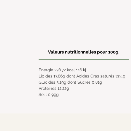
Valeurs nutritionnelles pour 100g.
Energie 278.72 kcal 116 kj
Lipides 17.86g dont Acides Gras saturés 7.94g
Glucides 3.29g dont Sucres 0.81g
Protéines 12.22g
Sel : 0.99g