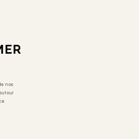
MER
de nos
autour
ce.