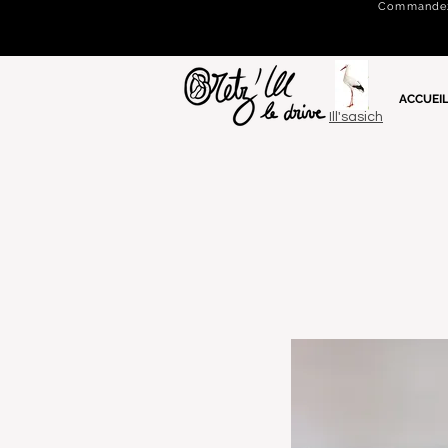
Commandez e
ACCUEI
Ill'sasich