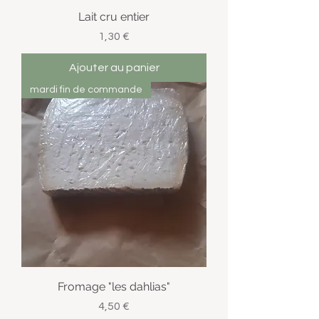
Lait cru entier
Prix
1,30 €
Ajouter au panier
mardi fin de commande
Fromage "les dahlias"
Prix
4,50 €