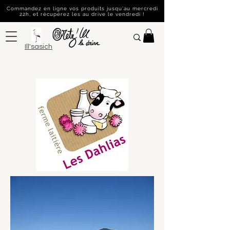
Commandez en ligne vos produits jusqu'au mercredi
22h, et récupérez les au drive le vendredi !
Ill'sasich