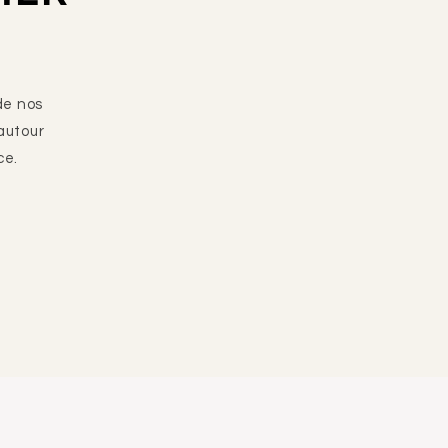
de nos
autour
ce.