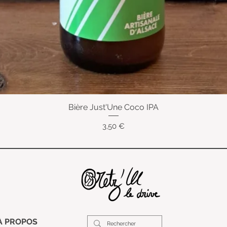
Bière Just'Une Coco IPA
Aperçu rapide
Prix
3,50 €
À PROPOS