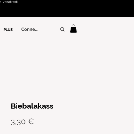
e vendredi !
Connexion
PLUS
Biebalakass
Prix
3,30 €