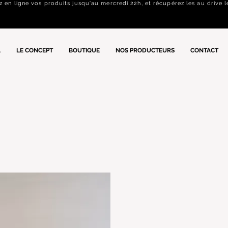
n ligne vos produits jusqu'au mercredi 22h, et récupérez les au drive l
L
LE CONCEPT
BOUTIQUE
NOS PRODUCTEURS
CONTACT