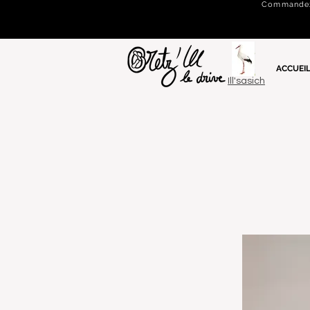
Commandez e
ACCUEI
Ill'sasich