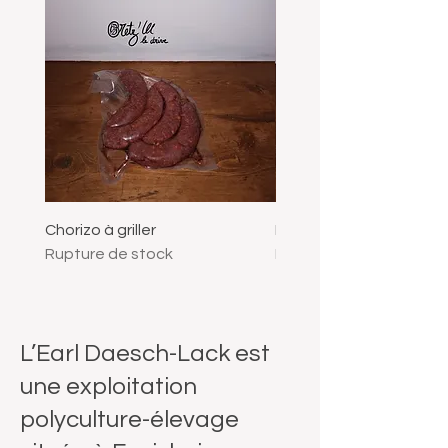
Chorizo à griller
Merguez
Rupture de stock
Rupture de stock
L’Earl Daesch-Lack est
une exploitation
polyculture-élevage