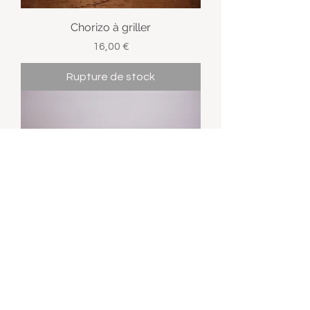
Chorizo à griller
Prix
16,00 €
Rupture de stock
Merguez
Prix
32,00 €