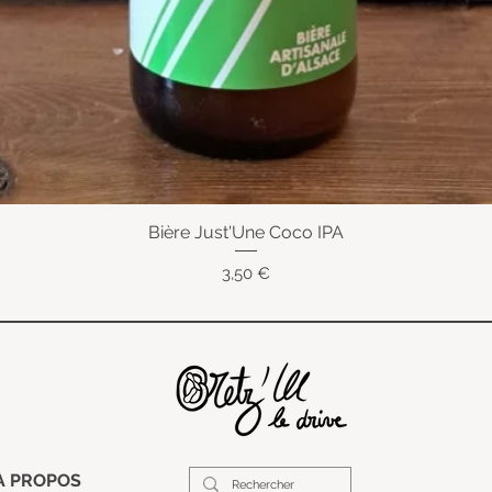
Bière Just'Une Coco IPA
Aperçu rapide
Prix
3,50 €
À PROPOS