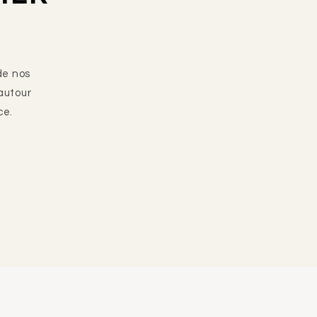
de nos
autour
ce.