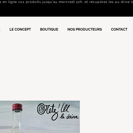
n ligne vos produits jusqu'au mercredi 22h, et récupérez les au drive l
L
LE CONCEPT
BOUTIQUE
NOS PRODUCTEURS
CONTACT