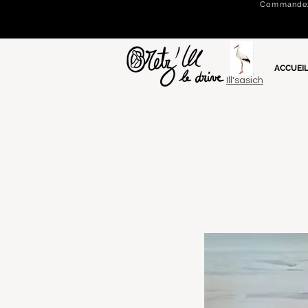
Commandez e
ACCUEI
Ill'sasich