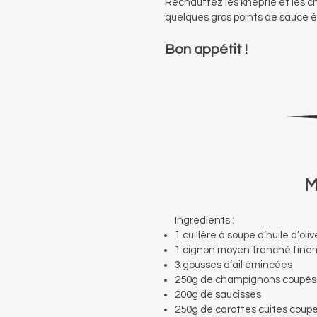
Réchauffez les knepfle et les c
quelques gros points de sauce ép
Bon appétit !
M
Ingrédients :
1 cuillère à soupe d’huile d’oliv
1 oignon moyen tranché fin
3 gousses d’ail émincées
250g de champignons coupés
200g de saucisses
250g de carottes cuites coup