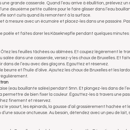
ans une grande casserole. Quand l’eau arrive à ébullition, prélevez u
d’une deuxième petite cuillère pour le faire glisser dans l’eau bouill
fle sont cuits quand ils remontent à la surface.
r et à mesure avec un écumoire et placez-les dans une passoire. Pas
e poêle et faites dorer les Käseknepfle pendant quelques minutes 
 Ôtez les feuilles tâchées ou abîmées. Et coupez légèrement le tronc
l’eau salée dans une casserole, versez-y les choux de Bruxelles. Et fai
idir dans de l’eau avec des glaçons. Egouttez et réservez.
beurre et l’huile d’olive. Ajoutez les choux de Bruxelles et les lardon
régulièrement.
itron
glaise (eau bouillante salée) pendant 5mn. Et plongez-les dans de l’
 va permettre de bien fixer la couleur. Égouttez-les à travers une pas
hez finement et réservez.
ez le yaourt, les épinards, la gousse d’ail grossièrement hachée et l
on d’une sauce onctueuse. Au besoin, détendez avec un peu de lait, s