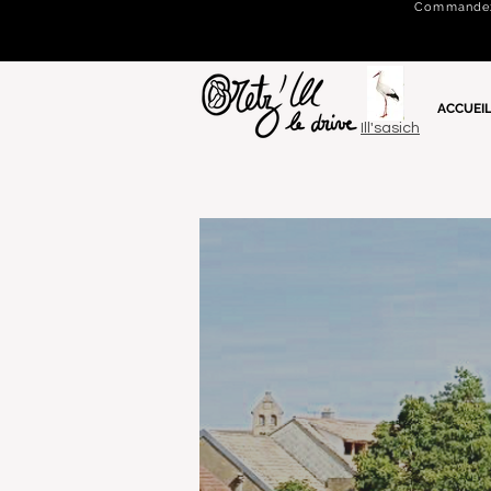
Commandez e
ACCUEI
Ill'sasich