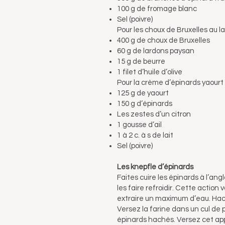
100 g de fromage blanc
Sel (poivre)
Pour les choux de Bruxelles au l
400 g de choux de Bruxelles
60 g de lardons paysan
15 g de beurre
1 filet d’huile d’olive
Pour la crème d’épinards yaourt 
125 g de yaourt
150 g d’épinards
Les zestes d’un citron
1 gousse d’ail
1 à 2 c. à s de lait
Sel (poivre)
Les knepfle d’épinards
Faites cuire les épinards à l’an
les faire refroidir. Cette action
extraire un maximum d’eau. Hac
Versez la farine dans un cul de 
épinards hachés. Versez cet appa