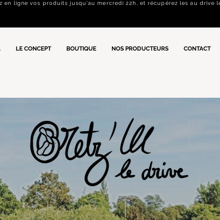
n ligne vos produits jusqu'au mercredi 22h, et récupérez les au drive l
L
LE CONCEPT
BOUTIQUE
NOS PRODUCTEURS
CONTACT