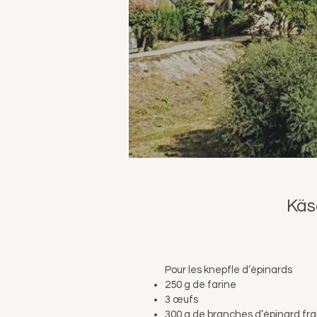
Käse
et
Pour les knepfle d’épinards
250 g de farine
3 œufs
300 g de branches d’épinard fra