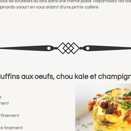
houx de Bruxelles au lard dans une même poêle. Répartissez-les da
inards-yaourt en vous aidant d’une petite cuillère.
uffins aux oeufs, chou kale et champig
e
ement
 finement
ée finement