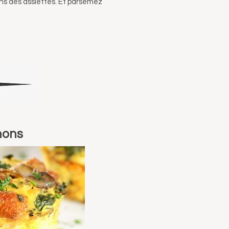
ns des assiettes. Et parsemez
nons