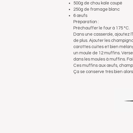
500g de chou kale coupé
250g de fromage blanc
6 œufs
Préparation :
Préchauffer le four à 175 °C.
Dans une casserole, ajoutez l’h
de plus. Ajouter les champigno
carottes cuites et bien mélang
un moule de 12 muffins. Vers
dans les moules à muffins. Fa
Ces muffins aux œufs, champig
Ça se conserve très bien alors 