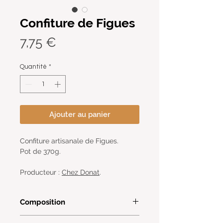
Confiture de Figues
Prix
7,75 €
Quantité
*
Ajouter au panier
Confiture artisanale de Figues.
Pot de 370g.
Producteur :
Chez Donat
.
Composition
55 grammes de sucre blanc pour