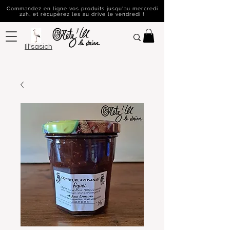
Commandez en ligne vos produits jusqu'au mercredi
22h, et récupérez les au drive le vendredi !
Ill'sasich