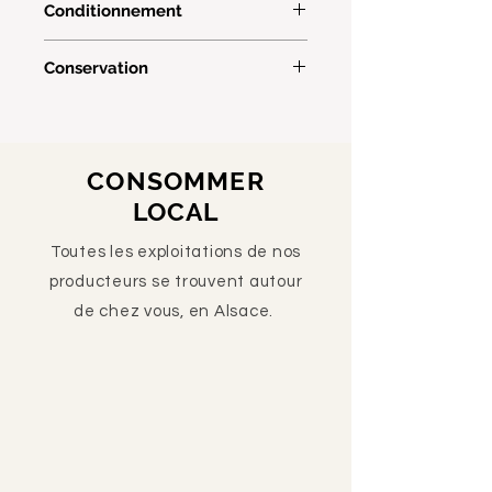
Conditionnement
100 gr de fruits
sans gélifiant et sans conservateur
Bocaux fermés à chaud, 370
Conservation
grammes.
Produits à conserver au frais après
ouverture
CONSOMMER
LOCAL
Toutes les exploitations de nos
producteurs se trouvent autour
de chez vous, en Alsace.