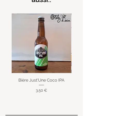
Bière Just'Une Coco IPA
Bière Just'Une pas
Prix
3,50 €