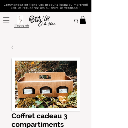
Commandez en ligne vos produits jusqu'au mercredi
22h, et récupérez les au drive le vendredi !
Ill'sasich
Coffret cadeau 3
compartiments