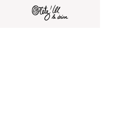
BOUTIQUE
À PROPOS
Le concept
Nouveautés
Repas de Noël
Repas des fêtes
Nos producteurs
Cadeaux de Noël
Cadeaux de Noël
Contact
Oeufs
Boissons
Crèmerie
Carte cadeau
Épicerie salée
Épicerie sucrée