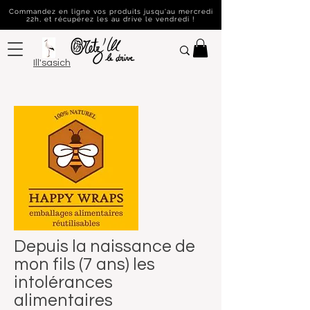
Commandez en ligne vos produits jusqu'au mercredi
22h, et récupérez les au drive le vendredi !
Ill'sasich
Depuis la naissance de
mon fils (7 ans) les
intolérances
alimentaires