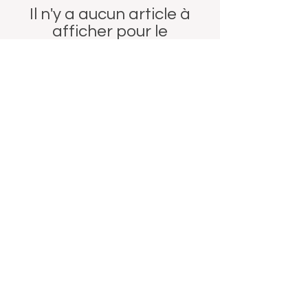
Il n'y a aucun article à
afficher pour le
moment.
BOUTIQUE
À PROPOS
Le concept
Nouveautés
Repas de Noël
Repas des fêtes
Nos producteurs
Cadeaux de Noël
Cadeaux de Noël
Contact
Oeufs