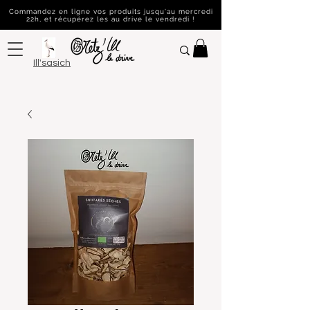
Commandez en ligne vos produits jusqu'au mercredi
22h, et récupérez les au drive le vendredi !
Ill'sasich