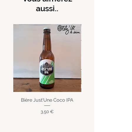
aussi..
Bière Just'Une Coco IPA
Bière Just'Une pas
Prix
3,50 €