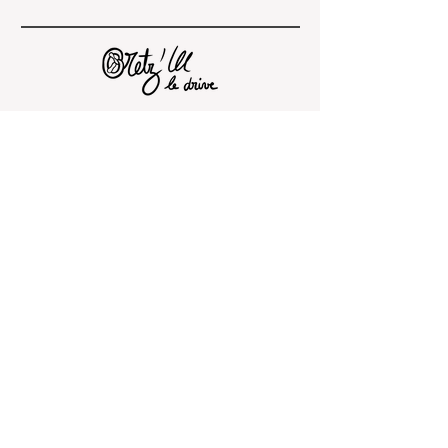
BOUTIQUE
À PROPOS
Le concept
Nouveautés
Repas de Noël
Repas des fêtes
Nos producteurs
Cadeaux de Noël
Cadeaux de Noël
Contact
Oeufs
Boissons
Crèmerie
Carte cadeau
Épicerie salée