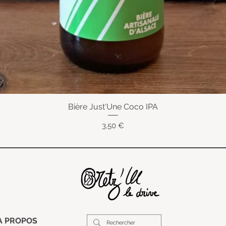
Bière Just'Une Coco IPA
Aperçu rapide
Prix
3,50 €
À PROPOS