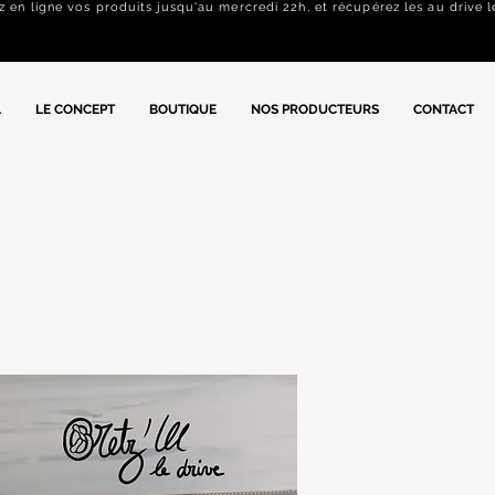
n ligne vos produits jusqu'au mercredi 22h, et récupérez les au drive l
L
LE CONCEPT
BOUTIQUE
NOS PRODUCTEURS
CONTACT