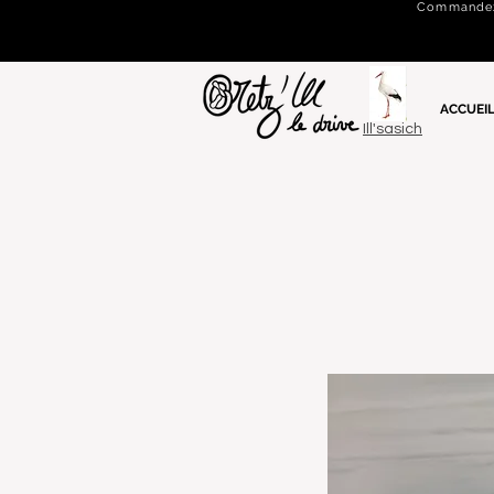
Commandez e
ACCUEI
Ill'sasich